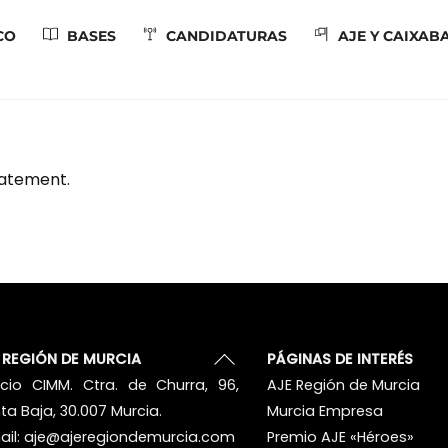
CO
BASES
CANDIDATURAS
AJE Y CAIXAB
tatement.
Back
 REGIÓN DE MURCIA
PÁGINAS DE INTERÉS
To
ficio CIMM. Ctra. de Churra, 96,
AJE Región de Murcia
Top
ta Baja, 30.007 Murcia.
Murcia Empresa
ail:
aje@ajeregiondemurcia.com
Premio AJE «Héroes»