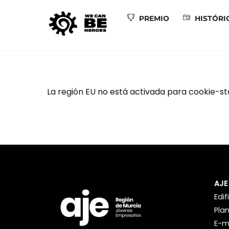
Skip
to
PREMIO
HISTÓRI
content
La región EU no está activada para cookie-s
AJE
Edi
Plan
E-m