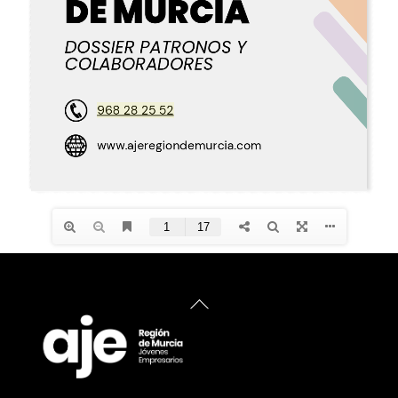
Back
To
Top